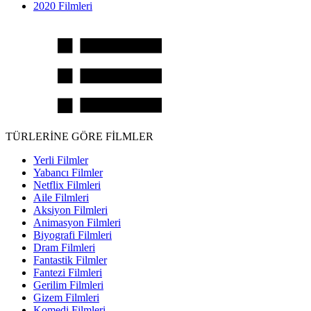
2020 Filmleri
TÜRLERİNE GÖRE FİLMLER
Yerli Filmler
Yabancı Filmler
Netflix Filmleri
Aile Filmleri
Aksiyon Filmleri
Animasyon Filmleri
Biyografi Filmleri
Dram Filmleri
Fantastik Filmler
Fantezi Filmleri
Gerilim Filmleri
Gizem Filmleri
Komedi Filmleri