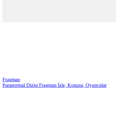
Fragman
Paranormal Dizisi Fragman İzle, Konusu, Oyuncular