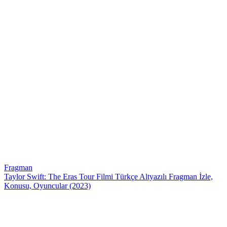
Fragman
Taylor Swift: The Eras Tour Filmi Türkçe Altyazılı Fragman İzle,
Konusu, Oyuncular (2023)