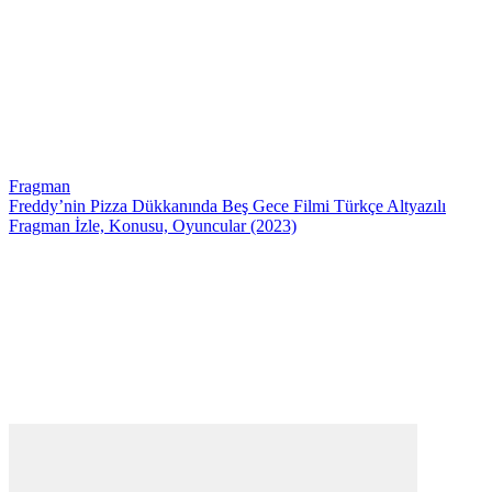
Fragman
Freddy’nin Pizza Dükkanında Beş Gece Filmi Türkçe Altyazılı
Fragman İzle, Konusu, Oyuncular (2023)