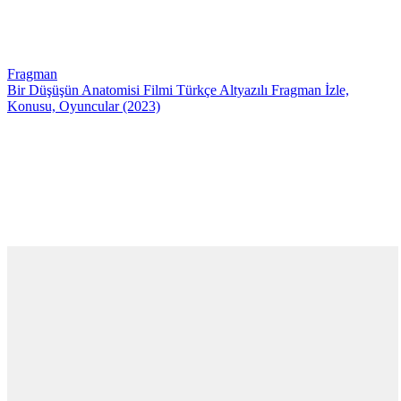
Fragman
Bir Düşüşün Anatomisi Filmi Türkçe Altyazılı Fragman İzle,
Konusu, Oyuncular (2023)